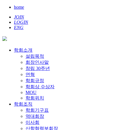
home
JOIN
LOGIN
ENG
학회소개
설립목적
회장인사말
창립 30주년
연혁
학회규정
학회상 수상자
MOU
학회위치
학회조직
학회기구표
역대회장
이사회
산학협력부회장