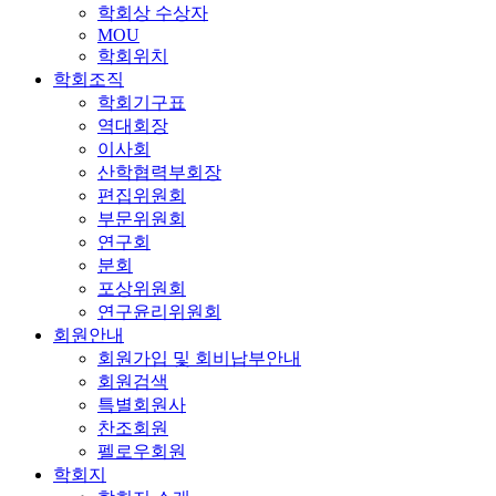
학회상 수상자
MOU
학회위치
학회조직
학회기구표
역대회장
이사회
산학협력부회장
편집위원회
부문위원회
연구회
분회
포상위원회
연구윤리위원회
회원안내
회원가입 및 회비납부안내
회원검색
특별회원사
찬조회원
펠로우회원
학회지