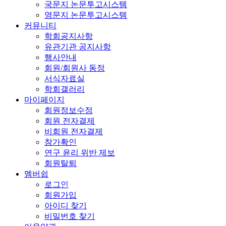
국문지 논문투고시스템
영문지 논문투고시스템
커뮤니티
학회공지사항
유관기관 공지사항
행사안내
회원/회원사 동정
서식자료실
학회갤러리
마이페이지
회원정보수정
회원 전자결제
비회원 전자결제
참가확인
연구 윤리 위반 제보
회원탈퇴
멤버쉽
로그인
회원가입
아이디 찾기
비밀번호 찾기