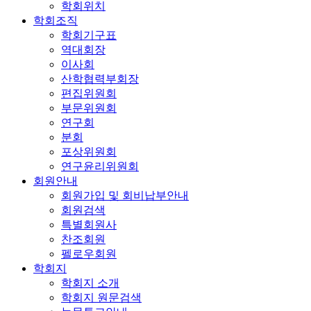
학회위치
학회조직
학회기구표
역대회장
이사회
산학협력부회장
편집위원회
부문위원회
연구회
분회
포상위원회
연구윤리위원회
회원안내
회원가입 및 회비납부안내
회원검색
특별회원사
찬조회원
펠로우회원
학회지
학회지 소개
학회지 원문검색