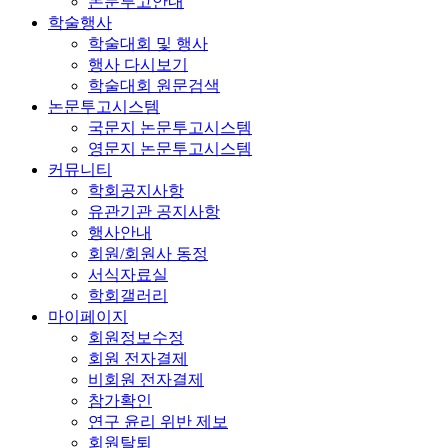
논문투고안내
학술행사
학술대회 및 행사
행사 다시보기
학술대회 원문검색
논문투고시스템
국문지 논문투고시스템
영문지 논문투고시스템
커뮤니티
학회공지사항
유관기관 공지사항
행사안내
회원/회원사 동정
서식자료실
학회갤러리
마이페이지
회원정보수정
회원 전자결제
비회원 전자결제
참가확인
연구 윤리 위반 제보
회원탈퇴