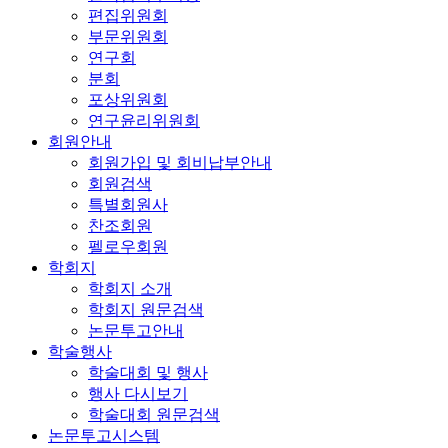
편집위원회
부문위원회
연구회
분회
포상위원회
연구윤리위원회
회원안내
회원가입 및 회비납부안내
회원검색
특별회원사
찬조회원
펠로우회원
학회지
학회지 소개
학회지 원문검색
논문투고안내
학술행사
학술대회 및 행사
행사 다시보기
학술대회 원문검색
논문투고시스템