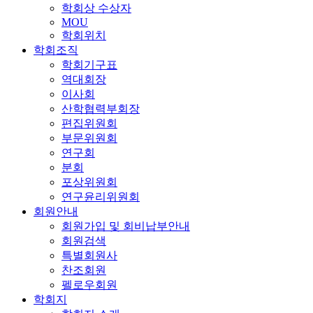
학회상 수상자
MOU
학회위치
학회조직
학회기구표
역대회장
이사회
산학협력부회장
편집위원회
부문위원회
연구회
분회
포상위원회
연구윤리위원회
회원안내
회원가입 및 회비납부안내
회원검색
특별회원사
찬조회원
펠로우회원
학회지