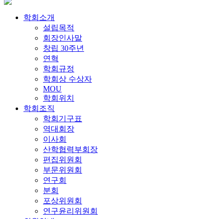
학회소개
설립목적
회장인사말
창립 30주년
연혁
학회규정
학회상 수상자
MOU
학회위치
학회조직
학회기구표
역대회장
이사회
산학협력부회장
편집위원회
부문위원회
연구회
분회
포상위원회
연구윤리위원회