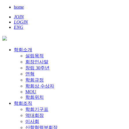
home
JOIN
LOGIN
ENG
학회소개
설립목적
회장인사말
창립 30주년
연혁
학회규정
학회상 수상자
MOU
학회위치
학회조직
학회기구표
역대회장
이사회
산학협력부회장