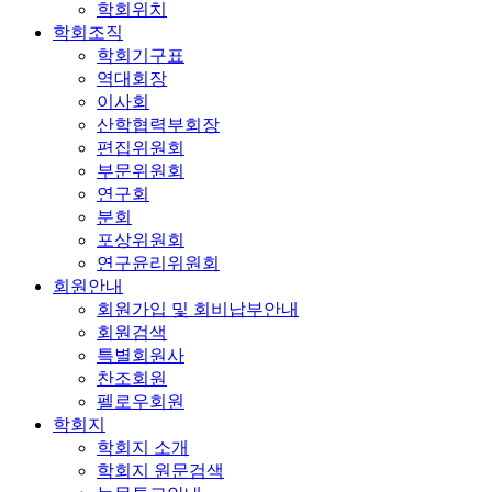
학회위치
학회조직
학회기구표
역대회장
이사회
산학협력부회장
편집위원회
부문위원회
연구회
분회
포상위원회
연구윤리위원회
회원안내
회원가입 및 회비납부안내
회원검색
특별회원사
찬조회원
펠로우회원
학회지
학회지 소개
학회지 원문검색