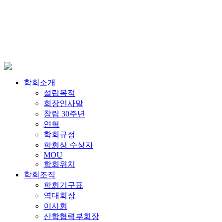
학회소개
설립목적
회장인사말
창립 30주년
연혁
학회규정
학회상 수상자
MOU
학회위치
학회조직
학회기구표
역대회장
이사회
산학협력부회장