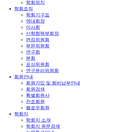
학회위치
학회조직
학회기구표
역대회장
이사회
산학협력부회장
편집위원회
부문위원회
연구회
분회
포상위원회
연구윤리위원회
회원안내
회원가입 및 회비납부안내
회원검색
특별회원사
찬조회원
펠로우회원
학회지
학회지 소개
학회지 원문검색