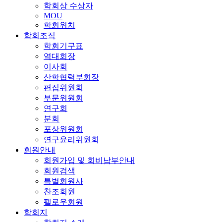
학회상 수상자
MOU
학회위치
학회조직
학회기구표
역대회장
이사회
산학협력부회장
편집위원회
부문위원회
연구회
분회
포상위원회
연구윤리위원회
회원안내
회원가입 및 회비납부안내
회원검색
특별회원사
찬조회원
펠로우회원
학회지