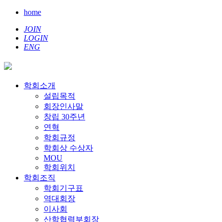
home
JOIN
LOGIN
ENG
학회소개
설립목적
회장인사말
창립 30주년
연혁
학회규정
학회상 수상자
MOU
학회위치
학회조직
학회기구표
역대회장
이사회
산학협력부회장